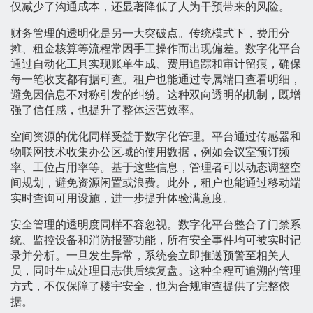
仅减少了沟通成本，还显著降低了人为干预带来的风险。
财务管理的透明化是另一大突破点。传统模式下，费用分
摊、租金核算等流程常因手工操作而出现偏差。数字化平台
通过自动化工具实现账单生成、费用追踪和审计留痕，确保
每一笔收支都有据可查。租户也能通过专属端口查看明细，
避免因信息不对称引发的纠纷。这种双向透明的机制，既增
强了信任感，也提升了整体运营效率。
空间资源的优化同样受益于数字化管理。平台通过传感器和
物联网技术收集办公区域的使用数据，例如会议室预订频
率、工位占用率等。基于这些信息，管理者可以动态调整空
间规划，避免资源闲置或浪费。此外，租户也能通过移动端
实时查询可用设施，进一步提升体验满意度。
安全管理的透明度同样不容忽视。数字化平台整合了门禁系
统、监控设备和消防报警功能，所有安全事件均可被实时记
录并分析。一旦发生异常，系统会立即推送预警至相关人
员，同时生成处理日志供后续复盘。这种全程可追溯的管理
方式，不仅保障了楼宇安全，也为合规审查提供了完整依
据。