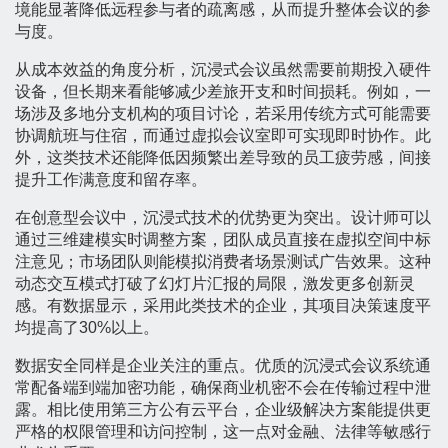
境能显著降低远程参与者的疏离感，从而提升整体会议的参
与度。
从成本效益的角度分析，沉浸式会议虽然需要前期投入硬件
设备，但长期来看能够减少差旅开支和时间损耗。例如，一
场涉及多地分支机构的项目讨论，若采用传统方式可能需要
协调航班与住宿，而通过虚拟会议室即可实现即时协作。此
外，这类技术还能降低因频繁出差导致的员工疲劳感，间接
提升工作满意度和留存率。
在创意型会议中，沉浸式技术的优势更为突出。设计师可以
通过三维建模实时调整方案，团队成员直接在虚拟空间中标
注意见；市场团队则能模拟消费者场景测试广告效果。这种
动态交互模式打破了幻灯片汇报的局限，激发更多创新灵
感。有数据显示，采用此类技术的企业，其项目决策速度平
均提高了30%以上。
数据安全同样是企业关注的重点。优质的沉浸式会议系统通
常配备端到端加密功能，确保商业机密不会在传输过程中泄
露。相比使用第三方公有云平台，企业级解决方案能提供更
严格的权限管理和访问控制，这一点对金融、法律等敏感行