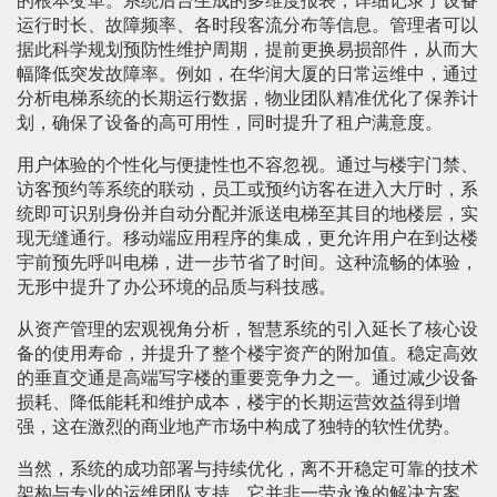
的根本变革。系统后台生成的多维度报表，详细记录了设备
运行时长、故障频率、各时段客流分布等信息。管理者可以
据此科学规划预防性维护周期，提前更换易损部件，从而大
幅降低突发故障率。例如，在华润大厦的日常运维中，通过
分析电梯系统的长期运行数据，物业团队精准优化了保养计
划，确保了设备的高可用性，同时提升了租户满意度。
用户体验的个性化与便捷性也不容忽视。通过与楼宇门禁、
访客预约等系统的联动，员工或预约访客在进入大厅时，系
统即可识别身份并自动分配并派送电梯至其目的地楼层，实
现无缝通行。移动端应用程序的集成，更允许用户在到达楼
宇前预先呼叫电梯，进一步节省了时间。这种流畅的体验，
无形中提升了办公环境的品质与科技感。
从资产管理的宏观视角分析，智慧系统的引入延长了核心设
备的使用寿命，并提升了整个楼宇资产的附加值。稳定高效
的垂直交通是高端写字楼的重要竞争力之一。通过减少设备
损耗、降低能耗和维护成本，楼宇的长期运营效益得到增
强，这在激烈的商业地产市场中构成了独特的软性优势。
当然，系统的成功部署与持续优化，离不开稳定可靠的技术
架构与专业的运维团队支持。它并非一劳永逸的解决方案，