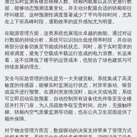
通过实时监测各楼层候梯人数、轿厢内载重以及历史通行数
据，能够动态预测流量变化，并主动分配最合适的轿厢前往
呼叫楼层。这种预测性调度显著减少了平均等待时间，尤其
在上下班高峰时段，通勤效率的提升感知尤为明显。
在能源管理方面，这类系统也展现出卓越的效能。通过对运
行数据的持续分析，系统可以识别出低使用率时段，并自动
将部分设备切换至节能或待机状态。同时，基于实时需求的
精准调度，避免了空载或半载运行造成的电力浪费。长远来
看，这不仅降低了楼宇的运营成本，也契合了绿色建筑与可
持续发展的理念。
安全与应急管理的强化是另一大关键贡献。系统集成了高灵
敏度的传感器，能够实时监测运行状态，对异常振动、噪音
或温升进行预警。在遇到突发情况时，如火灾或地震，系统
可立即启动应急预案，自动控制所有设备优先停靠至安全楼
层并打开门扉，为人员疏散争取宝贵时间。此外，无接触呼
梯、轿厢内空气质量监测等功能，也在公共卫生层面提供了
额外保障。
对于物业管理方而言，数据驱动的决策支持带来了管理方式