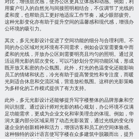
对比，增强层次感，使办公区更具立体感和动感。例如，利
用窗户引入的自然光与间接照明相结合，不仅调节了光线的
柔和度，也帮助员工更好地适应工作节奏，减少眼部疲劳。
这种光影变化亦有助于提升空间的温馨感和现代感，增强办
公环境的吸引力。
其次，多元光影设计促进了空间功能的细分与合理利用。不
同的办公区域对光环境有不同需求，例如会议室需要集中而
柔和的光线，开放办公区则需要明亮且均匀的照明。通过灵
活运用光影的层次变化，可以巧妙划分空间功能区域，形成
既开放又私密的办公氛围。此外，灯光的色温变化还能影响
员工的情绪和状态，冷光有助于提高警觉性和专注度，而暖
光则适合休息和交流区域，营造放松氛围。这样的光影策略
为多样化的工作模式提供了有力支持。
此外，多元光影设计还能够提升写字楼整体的品牌形象和空
间识别度。通过设计师对光影的精心规划，办公环境不仅满
足功能需求，更成为企业文化和审美理念的体现。例如，华
润大厦内部分区域采用了动态光影装置，通过光线的变化传
递企业的创新精神和活力，增强访客和员工的空间体验感。
这种独特的设计语言使写字楼在众多建筑中脱颖而出，提升